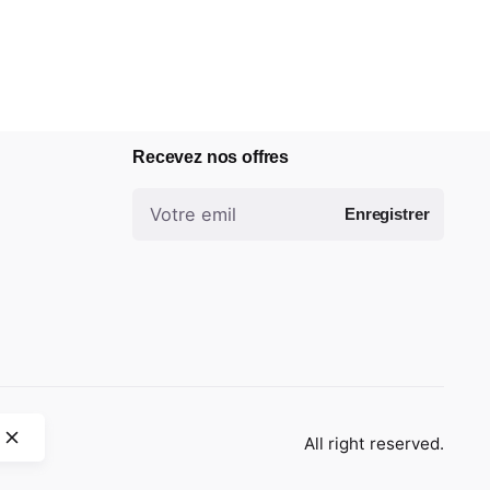
Envoyez votre cv & portfolio
Rejoindre notre équipe ?
info@benzha.com
Recevez nos offres
Enregistrer
All right reserved.