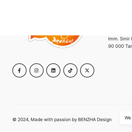
Agence
BENZHA D
Quartier Ib
Rue Mahat
Imm. Smir 
90 000 Ta
We 
© 2024, Made with passion by BENZHA Design