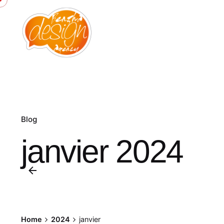
Skip
to
content
Blog
janvier 2024
Posted by
Home
2024
janvier