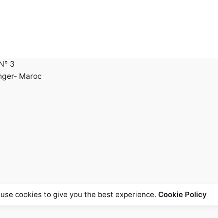
Atelier
esign.
Km 7, Route de Rabat.
eria,
Local N° 28
ma Ghandi
90 000 Tanger - Maroc
N° 3
nger- Maroc
use cookies to give you the best experience.
Cookie Policy