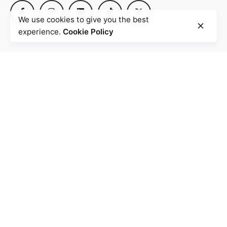
We use cookies to give you the best
experience.
Cookie Policy
Agence
BENZHA Design.
Quartier Iberia,
Rue Mahatma Ghandi
Imm. Smir N° 3
90 000 Tanger- Maroc
Atelier
Km 7, Route de Rabat.
Local N° 28
90 000 Tanger -
Maroc
Envoyez votre cv & portfolio
Rejoindre notre équipe ?
info@benzha.com