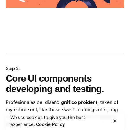
Step 3.
Core UI components
developing and testing.
Profesionales del diseño
gráfico proident
, taken of
my entire soul, like these sweet mornings of spring
which I enjoy whole.
Diseñador Gráfico y Digital y
We use cookies to give you the best
además como
greate idea.
experience.
Cookie Policy