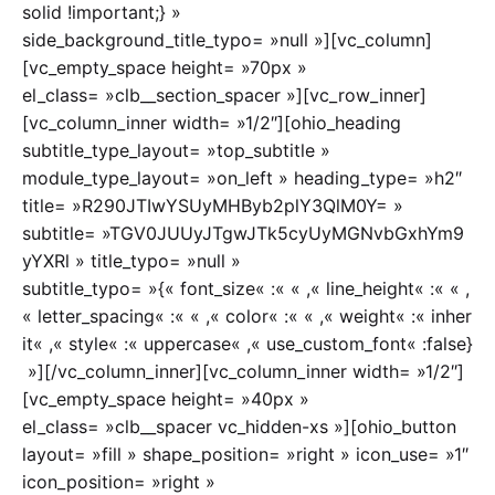
solid !important;} »
side_background_title_typo= »null »][vc_column]
[vc_empty_space height= »70px »
el_class= »clb__section_spacer »][vc_row_inner]
[vc_column_inner width= »1/2″][ohio_heading
subtitle_type_layout= »top_subtitle »
module_type_layout= »on_left » heading_type= »h2″
title= »R290JTIwYSUyMHByb2plY3QlM0Y= »
subtitle= »TGV0JUUyJTgwJTk5cyUyMGNvbGxhYm9
yYXRl » title_typo= »null »
subtitle_typo= »{« font_size« :« « ,« line_height« :« « ,
« letter_spacing« :« « ,« color« :« « ,« weight« :« inher
it« ,« style« :« uppercase« ,« use_custom_font« :false}
»][/vc_column_inner][vc_column_inner width= »1/2″]
[vc_empty_space height= »40px »
el_class= »clb__spacer vc_hidden-xs »][ohio_button
layout= »fill » shape_position= »right » icon_use= »1″
icon_position= »right »