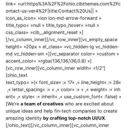
link= »url:https%3A%2F%2Fohio.clbthemes.com%2Fc
ontact-us-ver4%2F|title:Contact%20Us|| »
icon_as_icon= »ion ion-md-arrow-forward »
title_typo= »null » title_typo_hover= »null »
css_class= »clb__alignment_reset »]
[/vc_column_inner][/vc_row_inner][vc_empty_space
height= »20px » el_class= »vc_hidden-lg vc_hidden-
md vc_hidden-sm »][vc_separator color= »custom »
accent_color= »rgba(136,136,136,0.8) »]
[vc_row_inner][vc_column_inner width= »1/2″]
[ohio_text
text_typo= »{« font_size« :« 17« ,« line_height« :« 28«
,« letter_spacing« :« « ,« color« :« « ,« weight« :« inh
erit« ,« style« :« inherit« ,« use_custom_font« :false} »
]We’re
a team of creatives
who are excited about
unique ideas and help fin-tech companies to create
amazing identity
by crafting top-notch UI/UX
.
[/ohio_text][/vc_column_inner][vc_column_inner